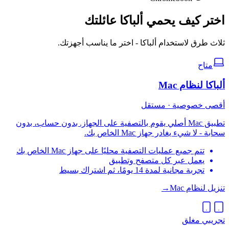
اختر كيف يحمي ألباكا عائلتك
ثلاث طرق لاستخدام ألباكا - اختر ما يناسب أجهزتك.
متاح
ألباكا لنظام Mac
أقصى خصوصية · مستقل
تطبيق Mac أصلي يقوم بالتصفية على الجهاز. بدون حساب، بدون
سحابة - لا شيء يغادر جهاز Mac الخاص بك.
تتم جميع عمليات التصفية محليًا على جهاز Mac الخاص بك
يعمل عبر كل متصفح وتطبيق
تجربة مجانية لمدة 14 يومًا، ثم اشتراك بسيط
تنزيل لنظام Mac
→
تجريبي مغلق