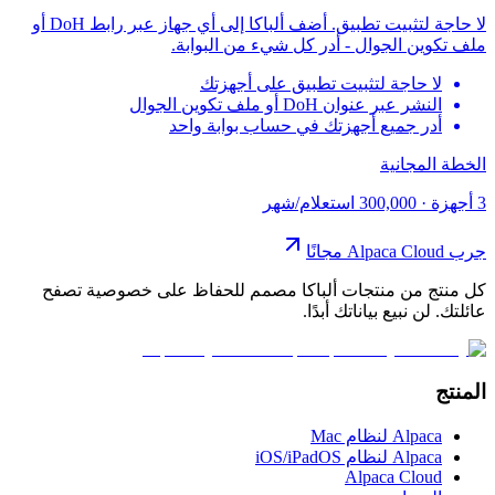
لا حاجة لتثبيت تطبيق. أضف ألباكا إلى أي جهاز عبر رابط DoH أو
ملف تكوين الجوال - أدر كل شيء من البوابة.
لا حاجة لتثبيت تطبيق على أجهزتك
النشر عبر عنوان DoH أو ملف تكوين الجوال
أدر جميع أجهزتك في حساب بوابة واحد
الخطة المجانية
3 أجهزة
·
300,000 استعلام/شهر
جرب Alpaca Cloud مجانًا
كل منتج من منتجات ألباكا مصمم للحفاظ على خصوصية تصفح
عائلتك. لن نبيع بياناتك أبدًا.
المنتج
Alpaca لنظام Mac
Alpaca لنظام iOS/iPadOS
Alpaca Cloud