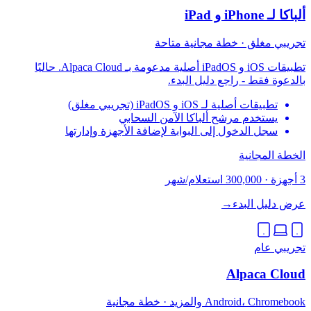
ألباكا لـ iPhone و iPad
تجريبي مغلق · خطة مجانية متاحة
تطبيقات iOS و iPadOS أصلية مدعومة بـ Alpaca Cloud. حاليًا
بالدعوة فقط - راجع دليل البدء.
تطبيقات أصلية لـ iOS و iPadOS (تجريبي مغلق)
يستخدم مرشح ألباكا الآمن السحابي
سجل الدخول إلى البوابة لإضافة الأجهزة وإدارتها
الخطة المجانية
3 أجهزة
·
300,000 استعلام/شهر
عرض دليل البدء
→
تجريبي عام
Alpaca Cloud
Android، Chromebook والمزيد · خطة مجانية