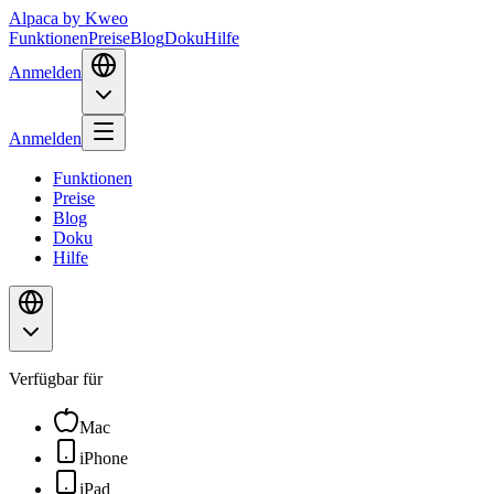
Alpaca
by Kweo
Funktionen
Preise
Blog
Doku
Hilfe
Anmelden
Anmelden
Funktionen
Preise
Blog
Doku
Hilfe
Verfügbar für
Mac
iPhone
iPad