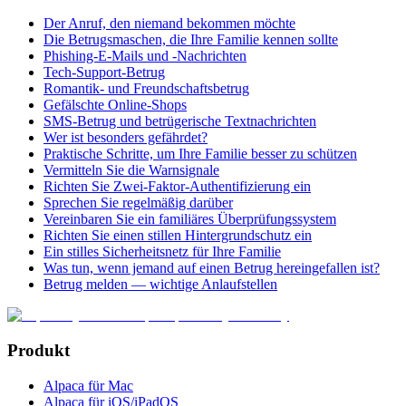
Der Anruf, den niemand bekommen möchte
Die Betrugsmaschen, die Ihre Familie kennen sollte
Phishing-E-Mails und -Nachrichten
Tech-Support-Betrug
Romantik- und Freundschaftsbetrug
Gefälschte Online-Shops
SMS-Betrug und betrügerische Textnachrichten
Wer ist besonders gefährdet?
Praktische Schritte, um Ihre Familie besser zu schützen
Vermitteln Sie die Warnsignale
Richten Sie Zwei-Faktor-Authentifizierung ein
Sprechen Sie regelmäßig darüber
Vereinbaren Sie ein familiäres Überprüfungssystem
Richten Sie einen stillen Hintergrundschutz ein
Ein stilles Sicherheitsnetz für Ihre Familie
Was tun, wenn jemand auf einen Betrug hereingefallen ist?
Betrug melden — wichtige Anlaufstellen
Produkt
Alpaca für Mac
Alpaca für iOS/iPadOS