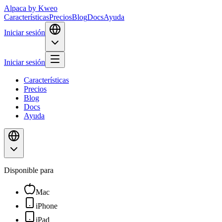
Alpaca
by Kweo
Características
Precios
Blog
Docs
Ayuda
Iniciar sesión
Iniciar sesión
Características
Precios
Blog
Docs
Ayuda
Disponible para
Mac
iPhone
iPad