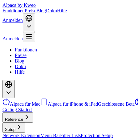
Alpaca
by Kweo
Funktionen
Preise
Blog
Doku
Hilfe
Anmelden
Anmelden
Funktionen
Preise
Blog
Doku
Hilfe
Alpaca für Mac
Alpaca für iPhone & iPad
Geschlossene Beta
Getting Started
Reference
Setup
Network Extension
Menu Bar
Filter Lists
Protection Setup