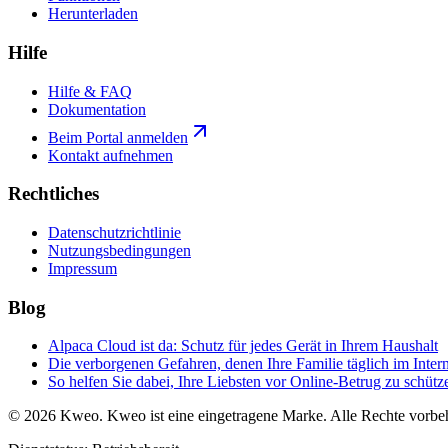
Herunterladen
Hilfe
Hilfe & FAQ
Dokumentation
Beim Portal anmelden
Kontakt aufnehmen
Rechtliches
Datenschutzrichtlinie
Nutzungsbedingungen
Impressum
Blog
Alpaca Cloud ist da: Schutz für jedes Gerät in Ihrem Haushalt
Die verborgenen Gefahren, denen Ihre Familie täglich im Interne
So helfen Sie dabei, Ihre Liebsten vor Online-Betrug zu schütz
©
2026
Kweo.
Kweo ist eine eingetragene Marke. Alle Rechte vorbeh